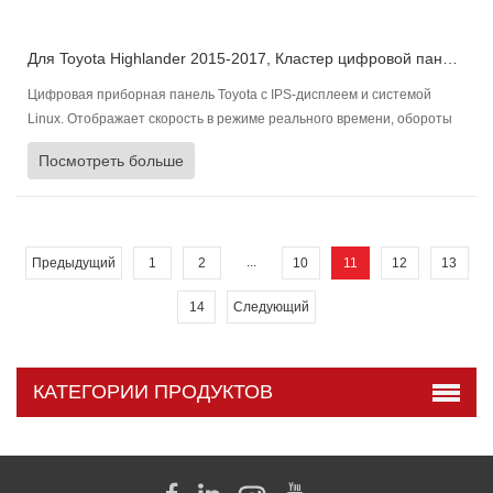
Для Toyota Highlander 2015-2017, Кластер цифровой панели управления Приборная панель автомобиля
Цифровая приборная панель Toyota с IPS-дисплеем и системой
Linux. Отображает скорость в режиме реального времени, обороты
двигателя, уровень топлива, состояние двигателя и давление в
Посмотреть больше
шинах, многоязычность и быструю синхронизацию.
...
Предыдущий
1
2
10
11
12
13
14
Следующий
КАТЕГОРИИ ПРОДУКТОВ