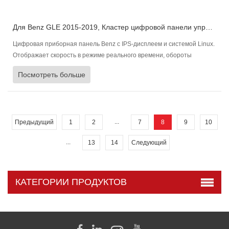
Для Benz GLE 2015-2019, Кластер цифровой панели управления Приборная панель автомобиля
Цифровая приборная панель Benz с IPS-дисплеем и системой Linux.
Отображает скорость в режиме реального времени, обороты
двигателя, уровень топлива, состояние двигателя и давление в
Посмотреть больше
шинах, многоязычность и быструю синхронизацию.
...
Предыдущий
1
2
7
8
9
10
...
13
14
Следующий
КАТЕГОРИИ ПРОДУКТОВ