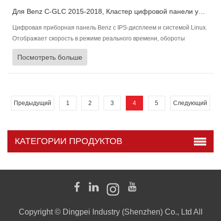
Для Benz C-GLC 2015-2018, Кластер цифровой панели управления Приборная панель автомобиля
Цифровая приборная панель Benz с IPS-дисплеем и системой Linux.
Отображает скорость в режиме реального времени, обороты
двигателя, уровень топлива, состояние двигателя и давление в
Посмотреть больше
шинах, многоязычность и быструю синхронизацию.
Предыдущий
1
2
3
4
5
Следующий
КАТЕГОРИИ ПРОДУКТОВ
Copyright © Dingpei Industry (Shenzhen) Co., Ltd All