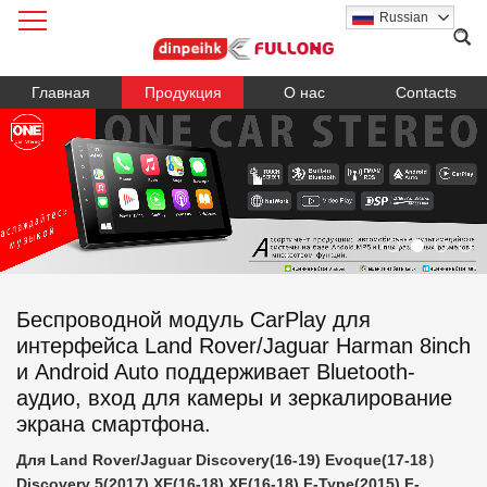
Russian
Главная
Продукция
О нас
Contacts
Беспроводной модуль CarPlay для
интерфейса Land Rover/Jaguar Harman 8inch
и Android Auto поддерживает Bluetooth-
аудио, вход для камеры и зеркалирование
экрана смартфона.
Для Land Rover/Jaguar Discovery(16-19) Evoque(17-18）
Discovery 5(2017) XE(16-18) XF(16-18) F-Type(2015) F-