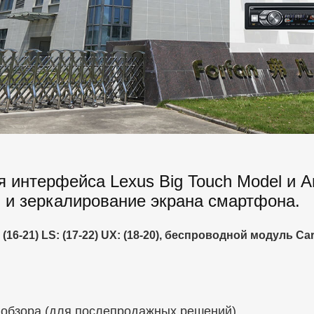
 интерфейса Lexus Big Touch Model и A
ы и зеркалирование экрана смартфона.
C: (16-21) LS: (17-22) UX: (18-20), беспроводной модуль Ca
 обзора (для послепродажных решений)