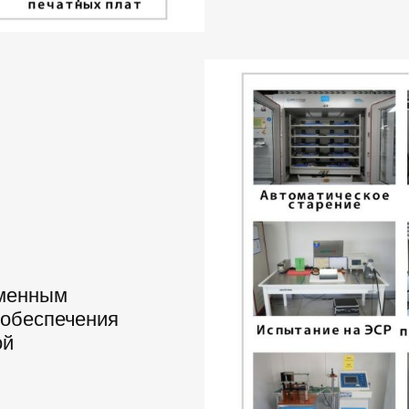
еменным
 обеспечения
ой